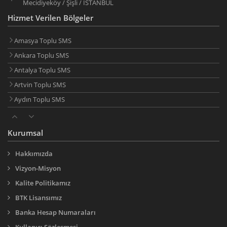
Mecidiyeköy / Şişli / İSTANBUL
Hizmet Verilen Bölgeler
Amasya Toplu SMS
Ankara Toplu SMS
Antalya Toplu SMS
Artvin Toplu SMS
Aydın Toplu SMS
Balıkesir Toplu SMS
Bilecik Toplu SMS
Kurumsal
Bingöl Toplu SMS
Hakkımızda
Bitlis Toplu SMS
Vizyon-Misyon
Bolu Toplu SMS
Kalite Politikamız
Burdur Toplu SMS
BTK Lisansımız
Bursa Toplu SMS
Banka Hesap Numaraları
Çanakkale Toplu SMS