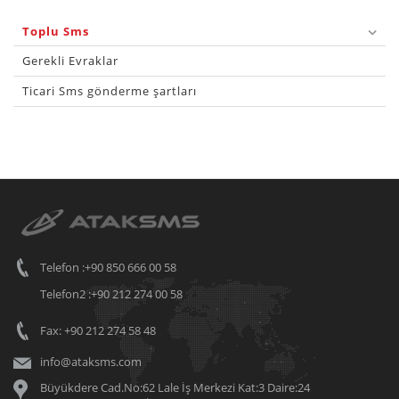
Toplu Sms
Gerekli Evraklar
Ticari Sms gönderme şartları
Telefon :+90 850 666 00 58
Telefon2 :+90 212 274 00 58
Fax: +90 212 274 58 48
info@ataksms.com
Büyükdere Cad.No:62 Lale İş Merkezi Kat:3 Daire:24