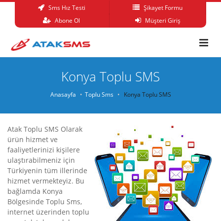
Sms Hız Testi
Şikayet Formu
Abone Ol
Müşteri Giriş
Konya Toplu SMS
Anasayfa
Toplu Sms
Konya Toplu SMS
Atak Toplu SMS Olarak
ürün hizmet ve
faaliyetlerinizi kişilere
ulaştırabilmeniz için
Türkiyenin tüm illerinde
hizmet vermekteyiz. Bu
bağlamda Konya
Bölgesinde Toplu Sms,
internet üzerinden toplu