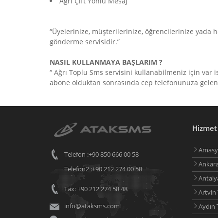
Ağrı Çift Yönlü Mesaj
“Üyelerinize, müşterilerinize, öğrencilerinize yada h
gönderme servisidir.”
NASIL KULLANMAYA BAŞLARIM ?
“ Ağrı Toplu Sms servisini kullanabilmeniz için var
abone olduktan sonrasında cep telefonunuza gelen kul
Hizmet 
Amasya
Telefon :+90 850 666 00 58
Ankara
Telefon2 :+90 212 274 00 58
Antaly
Fax: +90 212 274 58 48
Artvin
info@ataksms.com
Aydın 