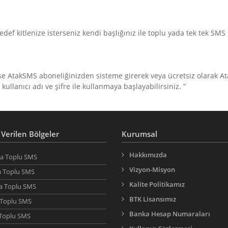
edef kitlenize isterseniz kendi başlığınız ile toplu yada tek tek SMS
 ise AtakSMS aboneliğinizden sisteme girerek veya ücretsiz olarak A
lanıcı adı ve şifre ile kullanmaya başlayabilirsiniz. ”
Verilen Bölgeler
Kurumsal
Hakkımızda
 Toplu SMS
Vizyon-Misyon
 Toplu SMS
Kalite Politikamız
a Toplu SMS
BTK Lisansımız
 Toplu SMS
Banka Hesap Numaraları
Toplu SMS