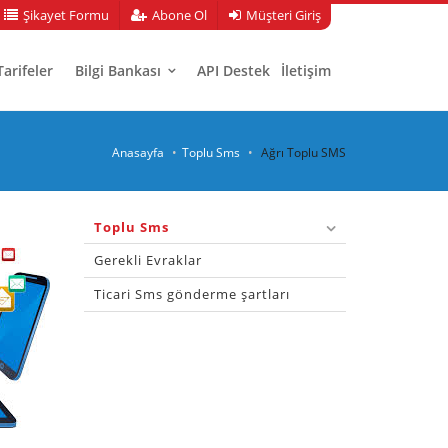
Şikayet Formu
Abone Ol
Müşteri Giriş
Tarifeler
Bilgi Bankası
API Destek
İletişim
Anasayfa
Toplu Sms
Ağrı Toplu SMS
Toplu Sms
Gerekli Evraklar
Ticari Sms gönderme şartları